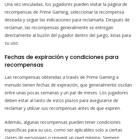
Una vez vinculadas, los jugadores pueden visitar la página de
recompensas de Prime Gaming, seleccionar la recompensa
deseada y seguir las indicaciones para reclamarla. Después de
reclamar, las recompensas generalmente se entregan
directamente al buzón del jugador dentro del juego, listas para
su uso.
Fechas de expiración y condiciones para
recompensas
Las recompensas obtenidas a través de Prime Gaming a
menudo tienen fechas de expiración, que generalmente oscilan
entre unas pocas semanas y un par de meses. Los jugadores
deben estar al tanto de estos plazos para asegurarse de
reclamar y utilizar sus recompensas antes de que expiren.
Además, algunas recompensas pueden tener condiciones
específicas para su uso, como ser aplicables solo a ciertas
clases de personajes o requerir un nivel mínimo. Siempre