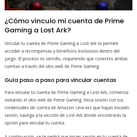
¿Cómo vinculo mi cuenta de Prime
Gaming a Lost Ark?
Vincular tu cuenta de Prime Gaming a Lost Ark te permite
acceder a recompensas y beneficios exclusivos dentro del
juego. El proceso es sencillo, requiriendo que conectes ambas
cuentas a través del sitio web de Prime Gaming.
Guía paso a paso para vincular cuentas
Para vincular tu cuenta de Prime Gaming a Lost Ark, comienza
visitando el sitio web de Prime Gaming. Inicia sesión con tus
credenciales de cuenta de Amazon. Una vez que hayas iniciado
sesión, navega a la sección de Lost Ark donde encontrarás la
opción para vincular tu cuenta.
A continuación, se te pedirá que inicies sesión en tu cuenta de