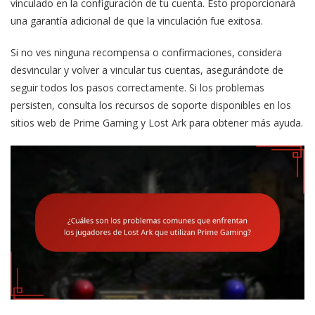
vinculado en la configuración de tu cuenta. Esto proporcionará
una garantía adicional de que la vinculación fue exitosa.
Si no ves ninguna recompensa o confirmaciones, considera
desvincular y volver a vincular tus cuentas, asegurándote de
seguir todos los pasos correctamente. Si los problemas
persisten, consulta los recursos de soporte disponibles en los
sitios web de Prime Gaming y Lost Ark para obtener más ayuda.