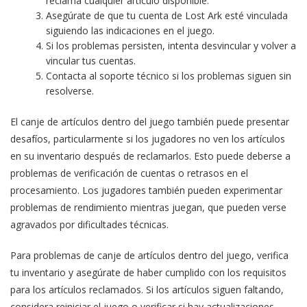
reclama cualquier artículo disponible.
Asegúrate de que tu cuenta de Lost Ark esté vinculada
siguiendo las indicaciones en el juego.
Si los problemas persisten, intenta desvincular y volver a
vincular tus cuentas.
Contacta al soporte técnico si los problemas siguen sin
resolverse.
El canje de artículos dentro del juego también puede presentar
desafíos, particularmente si los jugadores no ven los artículos
en su inventario después de reclamarlos. Esto puede deberse a
problemas de verificación de cuentas o retrasos en el
procesamiento. Los jugadores también pueden experimentar
problemas de rendimiento mientras juegan, que pueden verse
agravados por dificultades técnicas.
Para problemas de canje de artículos dentro del juego, verifica
tu inventario y asegúrate de haber cumplido con los requisitos
para los artículos reclamados. Si los artículos siguen faltando,
considera reiniciar el juego o verificar si hay actualizaciones.