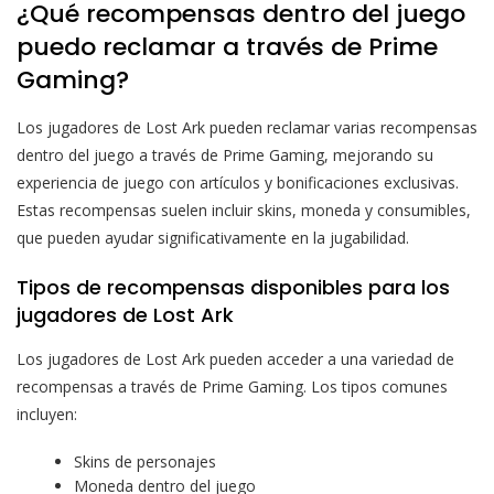
¿Qué recompensas dentro del juego
puedo reclamar a través de Prime
Gaming?
Los jugadores de Lost Ark pueden reclamar varias recompensas
dentro del juego a través de Prime Gaming, mejorando su
experiencia de juego con artículos y bonificaciones exclusivas.
Estas recompensas suelen incluir skins, moneda y consumibles,
que pueden ayudar significativamente en la jugabilidad.
Tipos de recompensas disponibles para los
jugadores de Lost Ark
Los jugadores de Lost Ark pueden acceder a una variedad de
recompensas a través de Prime Gaming. Los tipos comunes
incluyen:
Skins de personajes
Moneda dentro del juego