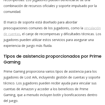
combinación de recursos oficiales y soporte impulsado por la
comunidad.
El marco de soporte está diseñado para abordar
preocupaciones comunes de los jugadores, como la
vinculación
de cuentas
, el canje de recompensas y dificultades técnicas. Los
jugadores pueden utilizar estos servicios para asegurar una
experiencia de juego más fluida.
Tipos de asistencia proporcionados por Prime
Gaming
Prime Gaming proporciona varios tipos de asistencia para los
jugadores de Lost Ark, incluyendo gestión de cuentas y soporte
técnico. Los jugadores pueden recibir ayuda para vincular sus
cuentas de Amazon y acceder a los beneficios de Prime
Gaming, que a menudo incluyen botín y bonificaciones dentro
del juego.