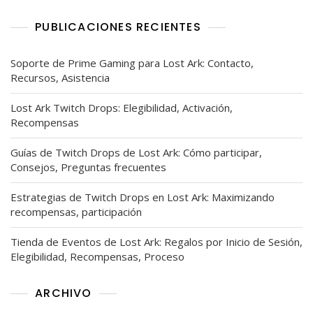
PUBLICACIONES RECIENTES
Soporte de Prime Gaming para Lost Ark: Contacto,
Recursos, Asistencia
Lost Ark Twitch Drops: Elegibilidad, Activación,
Recompensas
Guías de Twitch Drops de Lost Ark: Cómo participar,
Consejos, Preguntas frecuentes
Estrategias de Twitch Drops en Lost Ark: Maximizando
recompensas, participación
Tienda de Eventos de Lost Ark: Regalos por Inicio de Sesión,
Elegibilidad, Recompensas, Proceso
ARCHIVO