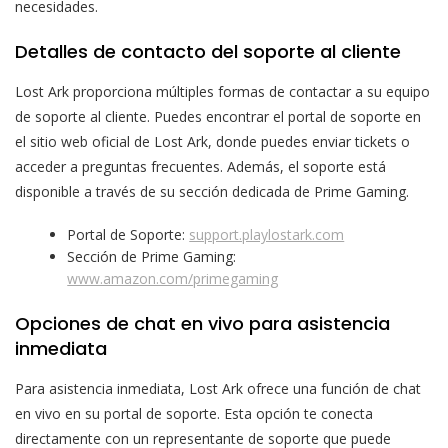
necesidades.
Detalles de contacto del soporte al cliente
Lost Ark proporciona múltiples formas de contactar a su equipo
de soporte al cliente. Puedes encontrar el portal de soporte en
el sitio web oficial de Lost Ark, donde puedes enviar tickets o
acceder a preguntas frecuentes. Además, el soporte está
disponible a través de su sección dedicada de Prime Gaming.
Portal de Soporte:
support.playlostark.com
Sección de Prime Gaming:
www.amazon.com/primegaming
Opciones de chat en vivo para asistencia
inmediata
Para asistencia inmediata, Lost Ark ofrece una función de chat
en vivo en su portal de soporte. Esta opción te conecta
directamente con un representante de soporte que puede