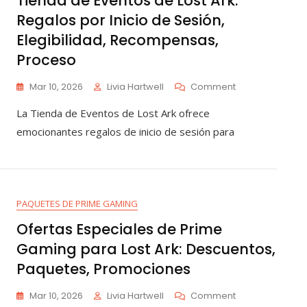
Tienda de Eventos de Lost Ark:
Regalos por Inicio de Sesión,
Elegibilidad, Recompensas,
Proceso
On
Mar 10, 2026
Livia Hartwell
Comment
Tienda
La Tienda de Eventos de Lost Ark ofrece
De
Eventos
emocionantes regalos de inicio de sesión para
De
Lost
Ark:
Regalos
Por
PAQUETES DE PRIME GAMING
Inicio
De
Ofertas Especiales de Prime
Sesión,
Gaming para Lost Ark: Descuentos,
Elegibilidad,
Recompensas,
Paquetes, Promociones
Proceso
On
Mar 10, 2026
Livia Hartwell
Comment