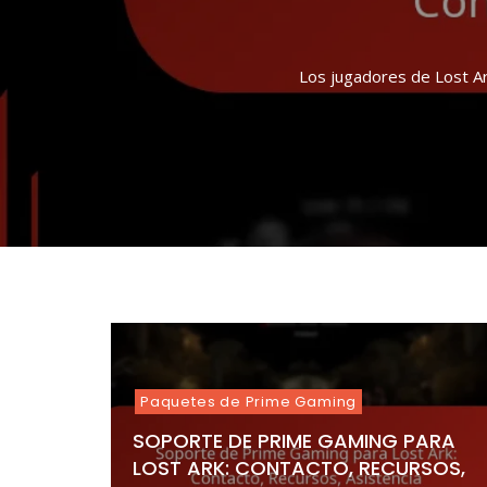
RE
Los jugadores de Lost A
Los Drops de Twitch de 
En Lost Ark, los Twi
Las ofertas especiales 
La Tienda de Eventos de 
Los Twitch Drops en Los
Paquetes de Prime Gaming
SOPORTE DE PRIME GAMING PARA
LOST ARK: CONTACTO, RECURSOS,