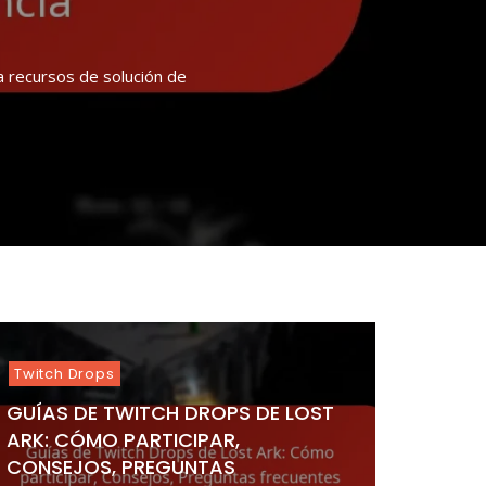
ESO
as
 recursos de solución de
pensas exclusivas dentro
ensas valiosas al ver
s
, paquetes y promociones
los jugadores que cumplen
antes recompensas dentro
es
dad,
n,
ensas
ando
,
nsas,
,
ción
ia
,
os,
,
,
s
ones
es
dad,
nsas,
Twitch Drops
GUÍAS DE TWITCH DROPS DE LOST
ARK: CÓMO PARTICIPAR,
CONSEJOS, PREGUNTAS