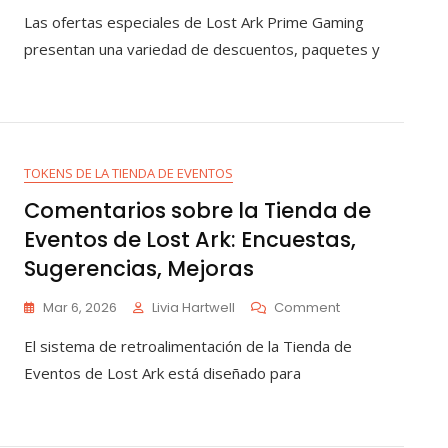
Ofertas
Las ofertas especiales de Lost Ark Prime Gaming
Especiales
De
presentan una variedad de descuentos, paquetes y
Prime
Gaming
Para
Lost
Ark:
Descuentos,
TOKENS DE LA TIENDA DE EVENTOS
Paquetes,
Promociones
Comentarios sobre la Tienda de
Eventos de Lost Ark: Encuestas,
Sugerencias, Mejoras
On
Mar 6, 2026
Livia Hartwell
Comment
Comentarios
El sistema de retroalimentación de la Tienda de
Sobre
La
Eventos de Lost Ark está diseñado para
Tienda
De
Eventos
De