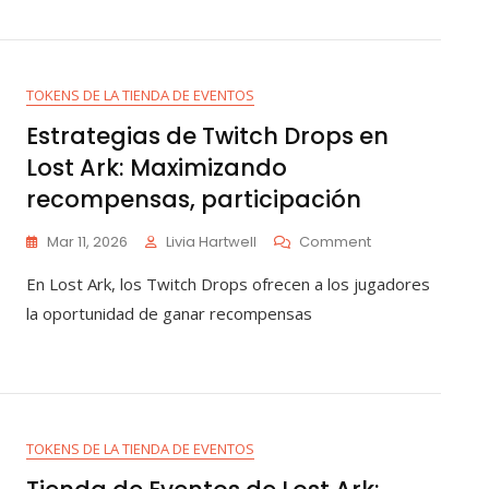
Lost
Ark:
Cómo
Participar,
TOKENS DE LA TIENDA DE EVENTOS
Consejos,
Preguntas
Estrategias de Twitch Drops en
Frecuentes
Lost Ark: Maximizando
recompensas, participación
On
Mar 11, 2026
Livia Hartwell
Comment
Estrategias
En Lost Ark, los Twitch Drops ofrecen a los jugadores
De
Twitch
la oportunidad de ganar recompensas
Drops
En
Lost
Ark:
Maximizando
Recompensas,
TOKENS DE LA TIENDA DE EVENTOS
Participación