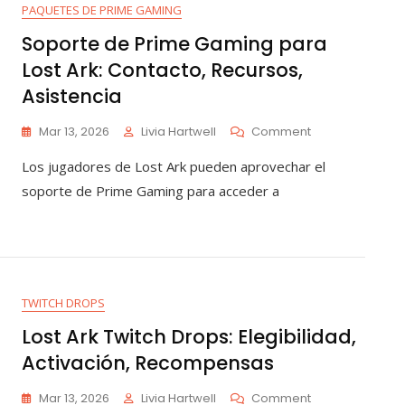
PAQUETES DE PRIME GAMING
Soporte de Prime Gaming para
Lost Ark: Contacto, Recursos,
Asistencia
On
Mar 13, 2026
Livia Hartwell
Comment
Soporte
Los jugadores de Lost Ark pueden aprovechar el
De
Prime
soporte de Prime Gaming para acceder a
Gaming
Para
Lost
Ark:
Contacto,
Recursos,
TWITCH DROPS
Asistencia
Lost Ark Twitch Drops: Elegibilidad,
Activación, Recompensas
On
Mar 13, 2026
Livia Hartwell
Comment