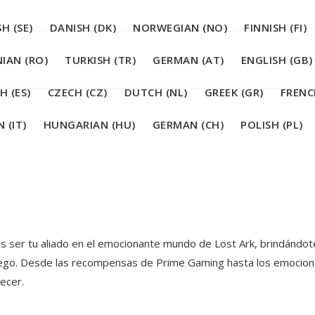
H (SE)
DANISH (DK)
NORWEGIAN (NO)
FINNISH (FI)
IAN (RO)
TURKISH (TR)
GERMAN (AT)
ENGLISH (GB)
H (ES)
CZECH (CZ)
DUTCH (NL)
GREEK (GR)
FRENC
 (IT)
HUNGARIAN (HU)
GERMAN (CH)
POLISH (PL)
s ser tu aliado en el emocionante mundo de Lost Ark, brindándote
uego. Desde las recompensas de Prime Gaming hasta los emocion
ecer.