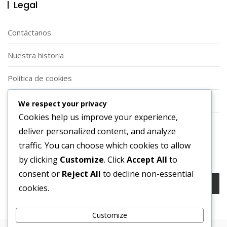
Legal
Contáctanos
Nuestra historia
Política de cookies
Política de protección de datos
We respect your privacy
Cookies help us improve your experience,
Términos y condiciones
deliver personalized content, and analyze
traffic. You can choose which cookies to allow
Buscar
by clicking
Customize
. Click
Accept All
to
consent or
Reject All
to decline non-essential
Search
cookies.
for:
Customize