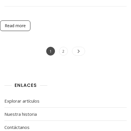
Lost
Ark:
Horarios,
Participación,
Recompensas
Read more
Posts
Page
Page
1
2
pagination
ENLACES
Explorar artículos
Nuestra historia
Contáctanos