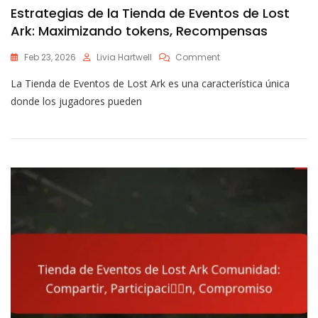
Estrategias de la Tienda de Eventos de Lost
Ark: Maximizando tokens, Recompensas
On
Feb 23, 2026
Livia Hartwell
Comment
Estrategias
La Tienda de Eventos de Lost Ark es una característica única
De
La
donde los jugadores pueden
Tienda
De
Eventos
De
Lost
Ark:
Maximizando
Tokens,
Recompensas