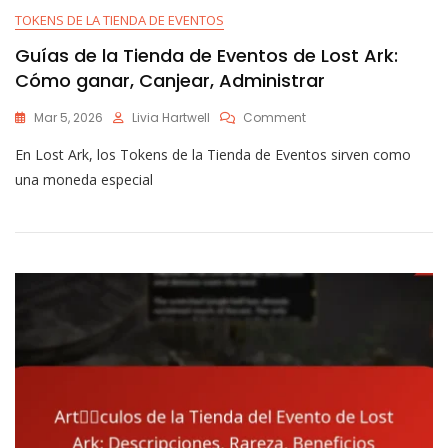
TOKENS DE LA TIENDA DE EVENTOS
Guías de la Tienda de Eventos de Lost Ark:
Cómo ganar, Canjear, Administrar
On
Mar 5, 2026
Livia Hartwell
Comment
Guías
En Lost Ark, los Tokens de la Tienda de Eventos sirven como
De
La
una moneda especial
Tienda
De
Eventos
De
Lost
Ark:
Cómo
Ganar,
Canjear,
Administrar