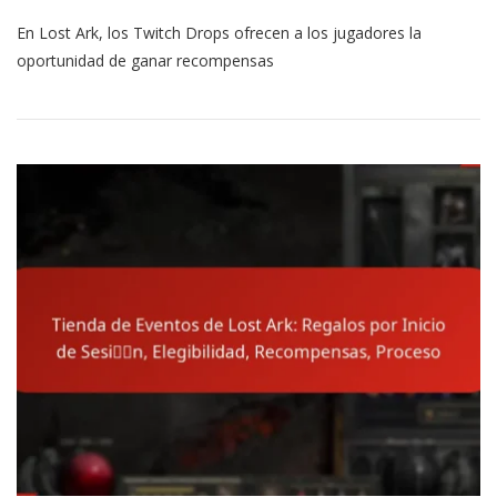
Estrategias
En Lost Ark, los Twitch Drops ofrecen a los jugadores la
De
Twitch
oportunidad de ganar recompensas
Drops
En
Lost
Ark:
Maximizando
Recompensas,
Participación